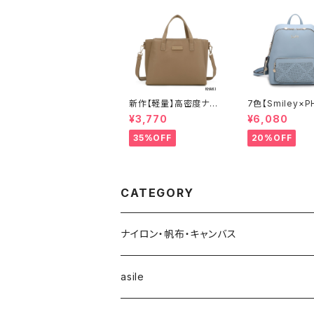
新作【軽量】高密度ナイ
7色【Smiley×P
ロン 撥水加工 三層式
EL】ポーチ付 リ
¥3,770
¥6,080
トート 肩がけ ショルダ
ック リュックレデ
ー 2WAY 出勤 A6206
カジュアル おしゃ
35%OFF
20%OFF
-2
学 旅行 A8937-
CATEGORY
ナイロン・帆布・キャンバス
asile