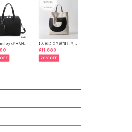
miley×PHANU
【人気につき追加】【キャ
ポーチ付き、ボスト
ンバス×牛革】A4 2way
080
¥11,880
ドバッグ ショルダ
肩がけ ショルダー 縦長
 2WAY A893
トートバッグ レディース
OFF
20%OFF
888389