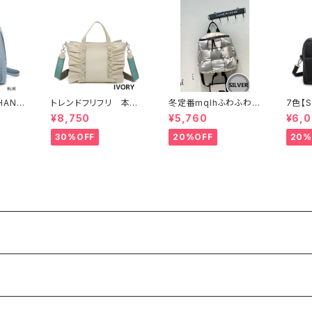
HANU
トレンドフリフリ 本
冬定番mqlhふわふわ～
7色【S
ュックサ
革 トートバッグ キャ
軽量＆撥水ナイロン ダ
EL】
¥8,750
¥5,760
¥6,
ィース
ンバスショルダー コラ
ウンバッグ 2way リュッ
ンハン
れ 通
ボー
ク 60319-082
ーバッグ
30%OFF
20%OFF
20%
1
7-3