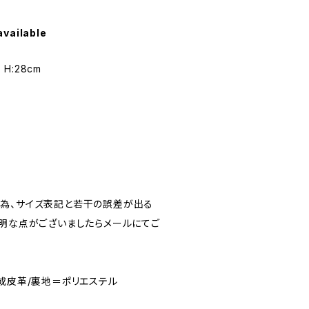
available
m H:28cm
ン
為、サイズ表記と若干の誤差が出る
不明な点がございましたらメールにてご
成皮革/裏地＝ポリエステル