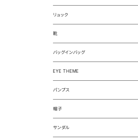
リュック
靴
パンプス
バッグインバッグ
ベーシック
ローファー
EYE THEME
ブーツ
パンプス
帽子
サンダル