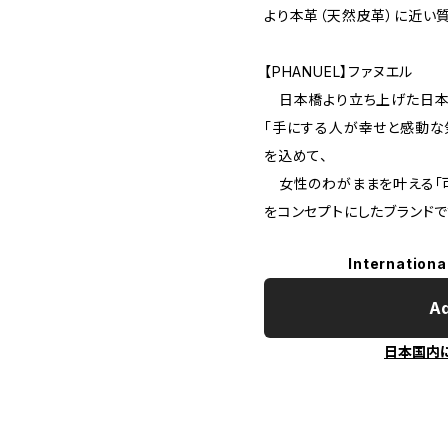
より本革（天然皮革）に近い
【PHANUEL】ファヌエル
日本橋より立ち上げた日本ブ
「手にする人が幸せと感動な
を込めて、
女性のわがままを叶える「可
をコンセプトにしたブランドで
Internationa
Ad
日本国内