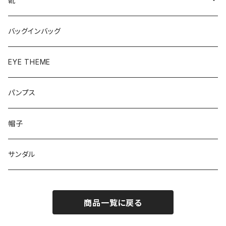
靴
パンプス
バッグインバッグ
ベーシック
ローファー
EYE THEME
ブーツ
パンプス
帽子
サンダル
商品一覧に戻る