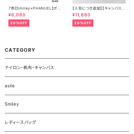
7色【Smiley×PHANUEL】ポー
【人気につき追加】【キャンバス×
チ付き、ボストンハンドバッグ シ
牛革】A4 2way 肩がけ ショル
¥6,080
¥11,880
ョルダーバッグ 2WAY A8937-
ダー 縦長トートバッグ レディー
3
ス 888389
20%OFF
20%OFF
CATEGORY
ナイロン・帆布・キャンバス
asile
Smiley
レディースバッグ