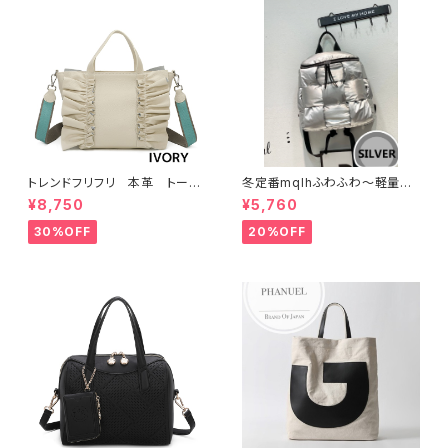
トレンドフリフリ 本革 トート
冬定番mqlhふわふわ～軽量＆
バッグ キャンバスショルダー
撥水ナイロン ダウンバッグ 2wa
¥8,750
¥5,760
コラボー
y リュック 60319-082
30%OFF
20%OFF