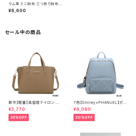
ラム革 ミニ財布 三つ折り財布
本革 レディース ミニウォレット
¥6,600
コンパクト 21010003
セール中の商品
新作【軽量】高密度ナイロン 撥
7色【Smiley×PHANUEL】ポー
水加工 三層式 トート 肩がけ シ
チ付 リュックサック リュックレデ
¥3,770
¥6,080
ョルダー 2WAY 出勤 A6206-2
ィース カジュアル おしゃれ 通学
旅行 A8937-1
35%OFF
20%OFF