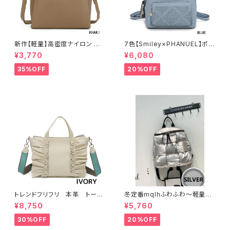
新作【軽量】高密度ナイロン 撥
7色【Smiley×PHANUEL】ポー
水加工 三層式 トート 肩がけ シ
チ付 リュックサック リュックレデ
¥3,770
¥6,080
ョルダー 2WAY 出勤 A6206-2
ィース カジュアル おしゃれ 通学
旅行 A8937-1
35%OFF
20%OFF
トレンドフリフリ 本革 トート
冬定番mqlhふわふわ～軽量＆
バッグ キャンバスショルダー
撥水ナイロン ダウンバッグ 2wa
¥8,750
¥5,760
コラボー
y リュック 60319-082
30%OFF
20%OFF