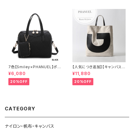
7色【Smiley×PHANUEL】ポー
【人気につき追加】【キャンバス×
チ付き、ボストンハンドバッグ シ
牛革】A4 2way 肩がけ ショル
¥6,080
¥11,880
ョルダーバッグ 2WAY A8937-
ダー 縦長トートバッグ レディー
3
ス 888389
20%OFF
20%OFF
CATEGORY
ナイロン・帆布・キャンバス