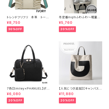
トレンドフリフリ 本革 トート
冬定番mqlhふわふわ～軽量＆
バッグ キャンバスショルダー
撥水ナイロン ダウンバッグ 2wa
¥8,750
¥5,760
コラボー
y リュック 60319-082
30%OFF
20%OFF
7色【Smiley×PHANUEL】ポー
【人気につき追加】【キャンバス×
チ付き、ボストンハンドバッグ シ
牛革】A4 2way 肩がけ ショル
¥6,080
¥11,880
ョルダーバッグ 2WAY A8937-
ダー 縦長トートバッグ レディー
3
ス 888389
20%OFF
20%OFF