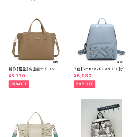
新作【軽量】高密度ナイロン 撥
7色【Smiley×PHANUEL】ポー
水加工 三層式 トート 肩がけ シ
チ付 リュックサック リュックレデ
¥3,770
¥6,080
ョルダー 2WAY 出勤 A6206-2
ィース カジュアル おしゃれ 通学
旅行 A8937-1
35%OFF
20%OFF