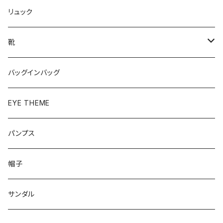
リュック
靴
パンプス
バッグインバッグ
ベーシック
ローファー
EYE THEME
ブーツ
パンプス
帽子
サンダル