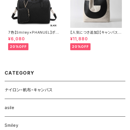
7色【Smiley×PHANUEL】ポー
【人気につき追加】【キャンバス×
チ付き、ボストンハンドバッグ シ
牛革】A4 2way 肩がけ ショル
¥6,080
¥11,880
ョルダーバッグ 2WAY A8937-
ダー 縦長トートバッグ レディー
3
ス 888389
20%OFF
20%OFF
CATEGORY
ナイロン・帆布・キャンバス
asile
Smiley