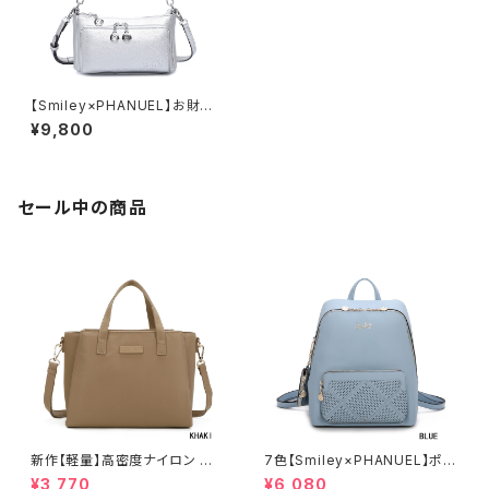
【Smiley×PHANUEL】お財布
ポシェット 2WAY 手提げ 肩が
¥9,800
け ショルダーバック インナバッ
グ「2022新作」
セール中の商品
新作【軽量】高密度ナイロン 撥
7色【Smiley×PHANUEL】ポー
水加工 三層式 トート 肩がけ シ
チ付 リュックサック リュックレデ
¥3,770
¥6,080