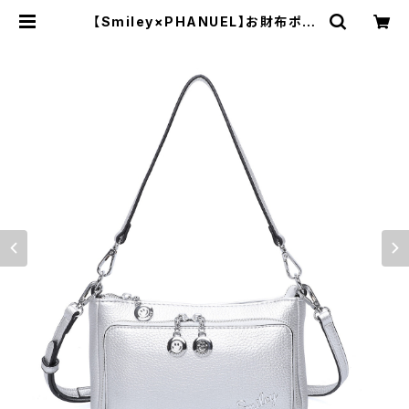
【Smiley×PHANUEL】お財布ポシ
ェット 2WAY 手提げ 肩がけ ショル
ダーバック インナバッグ「2022新
作」 | Bag House