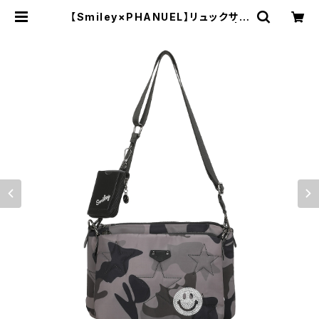
【Smiley×PHANUEL】リュックサッ
ク カジュアル おしゃれ 通学 旅行 | B
ag House