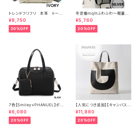
トレンドフリフリ 本革 トート
冬定番mqlhふわふわ～軽量＆
バッグ キャンバスショルダー
撥水ナイロン ダウンバッグ 2wa
¥8,750
¥5,760
コラボー
y リュック 60319-082
30%OFF
20%OFF
7色【Smiley×PHANUEL】ポー
【人気につき追加】【キャンバス×
チ付き、ボストンハンドバッグ シ
牛革】A4 2way 肩がけ ショル
¥6,080
¥11,880
ョルダーバッグ 2WAY A8937-
ダー 縦長トートバッグ レディー
3
ス 888389
20%OFF
20%OFF