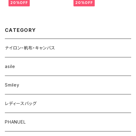
3
ス 888389
20%OFF
20%OFF
CATEGORY
ナイロン・帆布・キャンバス
asile
Smiley
レディースバッグ
PHANUEL