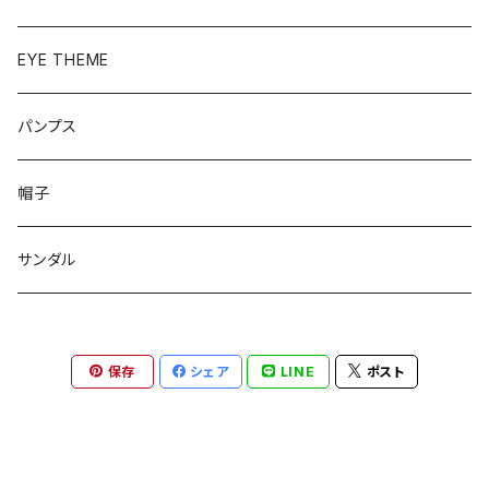
ベーシック
ローファー
EYE THEME
ブーツ
パンプス
帽子
サンダル
保存
シェア
LINE
ポスト