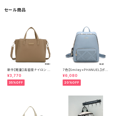
セール商品
新作【軽量】高密度ナイロン 撥
7色【Smiley×PHANUEL】ポー
水加工 三層式 トート 肩がけ シ
チ付 リュックサック リュックレデ
¥3,770
¥6,080
ョルダー 2WAY 出勤 A6206-2
ィース カジュアル おしゃれ 通学
旅行 A8937-1
35%OFF
20%OFF