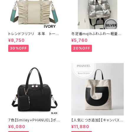
トレンドフリフリ 本革 トート
冬定番mqlhふわふわ～軽量＆
バッグ キャンバスショルダー
撥水ナイロン ダウンバッグ 2wa
¥8,750
¥5,760
コラボー
y リュック 60319-082
30%OFF
20%OFF
7色【Smiley×PHANUEL】ポー
【人気につき追加】【キャンバス×
チ付き、ボストンハンドバッグ シ
牛革】A4 2way 肩がけ ショル
¥6,080
¥11,880
ョルダーバッグ 2WAY A8937-
ダー 縦長トートバッグ レディー