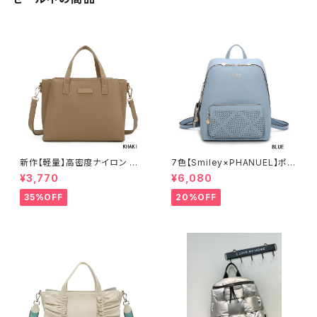
新作【軽量】高密度ナイロン 撥
7色【Smiley×PHANUEL】ポー
水加工 三層式 トート 肩がけ シ
チ付 リュックサック リュックレデ
¥3,770
¥6,080
ョルダー 2WAY 出勤 A6206-2
ィース カジュアル おしゃれ 通学
旅行 A8937-1
35%OFF
20%OFF