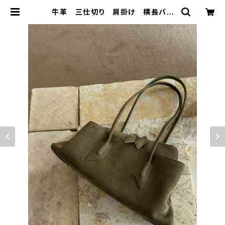
牛革 三仕切り 肩掛け 横長バッ
グ | Bag House