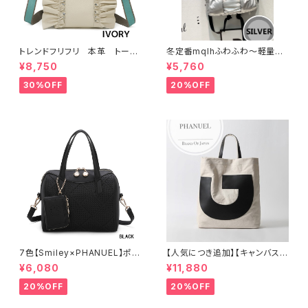
トレンドフリフリ 本革 トート
冬定番mqlhふわふわ～軽量＆
バッグ キャンバスショルダー
撥水ナイロン ダウンバッグ 2wa
¥8,750
¥5,760
コラボー
y リュック 60319-082
30%OFF
20%OFF
7色【Smiley×PHANUEL】ポー
【人気につき追加】【キャンバス×
チ付き、ボストンハンドバッグ シ
牛革】A4 2way 肩がけ ショル
¥6,080
¥11,880
ョルダーバッグ 2WAY A8937-
ダー 縦長トートバッグ レディー
3
ス 888389
20%OFF
20%OFF