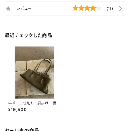
レビュー
(11)
最近チェックした商品
牛革 三仕切り 肩掛け 横長
バッグ
¥19,500
セール中の商品