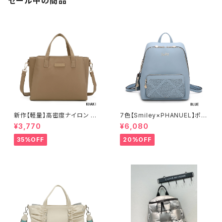
セール中の商品
新作【軽量】高密度ナイロン 撥
7色【Smiley×PHANUEL】ポー
水加工 三層式 トート 肩がけ シ
チ付 リュックサック リュックレデ
¥3,770
¥6,080
ョルダー 2WAY 出勤 A6206-2
ィース カジュアル おしゃれ 通学
旅行 A8937-1
35%OFF
20%OFF