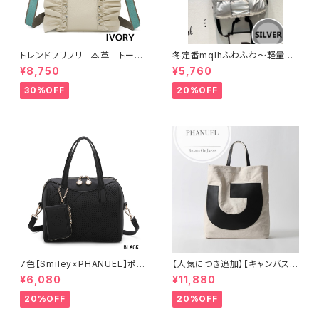
トレンドフリフリ 本革 トート
冬定番mqlhふわふわ～軽量＆
バッグ キャンバスショルダー
撥水ナイロン ダウンバッグ 2wa
¥8,750
¥5,760
コラボー
y リュック 60319-082
30%OFF
20%OFF
7色【Smiley×PHANUEL】ポー
【人気につき追加】【キャンバス×
チ付き、ボストンハンドバッグ シ
牛革】A4 2way 肩がけ ショル
¥6,080
¥11,880
ョルダーバッグ 2WAY A8937-
ダー 縦長トートバッグ レディー
3
ス 888389
20%OFF
20%OFF