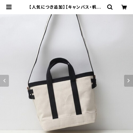
【人気につき追加】【キャンバス・帆布】
2way 手提げ 肩がけ ショルダー ト
ートバッグ レディース | Bag Hous
e