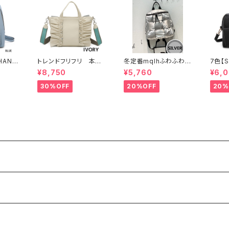
HANU
トレンドフリフリ 本
冬定番mqlhふわふわ～
7色【S
ュックサ
革 トートバッグ キャ
軽量＆撥水ナイロン ダ
EL】
¥8,750
¥5,760
¥6,
ィース
ンバスショルダー コラ
ウンバッグ 2way リュッ
ンハン
れ 通
ボー
ク 60319-082
ーバッグ
30%OFF
20%OFF
20%
1
7-3