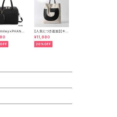
miley×PHANU
【人気につき追加】【キャ
ポーチ付き、ボスト
ンバス×牛革】A4 2way
080
¥11,880
ドバッグ ショルダ
肩がけ ショルダー 縦長
 2WAY A893
トートバッグ レディース
OFF
20%OFF
888389