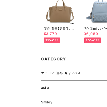
新作【軽量】高密度ナイ
7色【Smiley×P
ロン 撥水加工 三層式
EL】ポーチ付 リ
¥3,770
¥6,080
トート 肩がけ ショルダ
ック リュックレデ
ー 2WAY 出勤 A6206
カジュアル おしゃ
35%OFF
20%OFF
-2
学 旅行 A8937-
CATEGORY
ナイロン・帆布・キャンバス
asile
Smiley