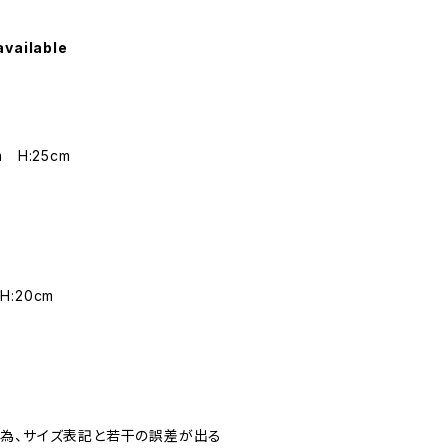
available
5cm H:25cm
ン
 H:20cm
ー
為、サイズ表記と若干の誤差が出る