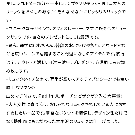
良し。ショルダー部分を一本にしてザックリ持っても良し。大人の
リュックをお探しのあなた！そんなあなたにピッタリのリュックで
す。
・ユニークなデザインで、オフィスレディー、ママにも適合のリュッ
クサックです。彼女のプレゼントとしても最適です。
・通勤、通学にはもちろん、普段のお出掛けや旅行、アウトドアな
ど幅広いシーンで活躍すること間違いなしのアイテムです。旅行、
通学、アウトドア活動、日常生活中、プレゼント、防災用にもお勧
め致します。
・リュックタイプなので、両手が空いてアクティブなシーンでも使い
勝手バツグン◎
広めマチ付きで、iPadや化粧ポーチなどザクザク入る大容量！
・大人女性に寄り添う、おしゃれなリュックを探している人におす
すめしたい一品です。豊富なポケットを装備し、デザイン性だけで
なく機能面にもこだわった本格派のリュックに仕上げました。