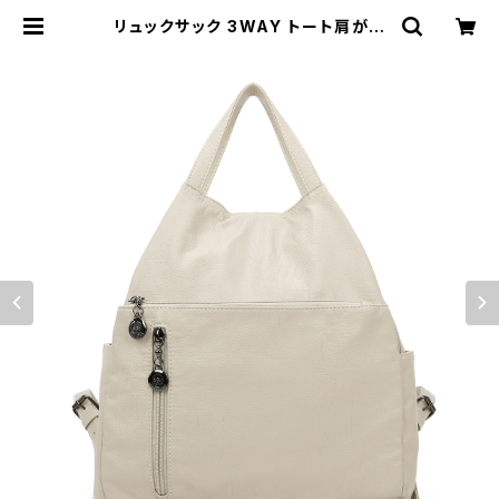
リュックサック 3WAY トート肩がけ
レディースリュック カジュアル おしゃ
れ 軽量 A7302-2 | Bag House