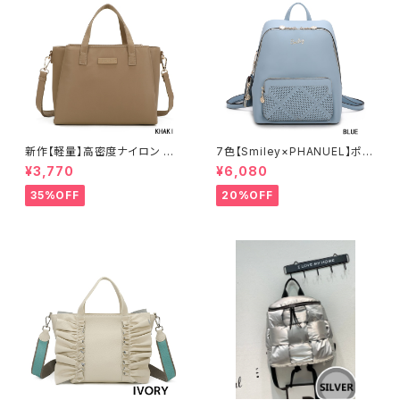
新作【軽量】高密度ナイロン 撥
7色【Smiley×PHANUEL】ポー
水加工 三層式 トート 肩がけ シ
チ付 リュックサック リュックレデ
¥3,770
¥6,080
ョルダー 2WAY 出勤 A6206-2
ィース カジュアル おしゃれ 通学
旅行 A8937-1
35%OFF
20%OFF