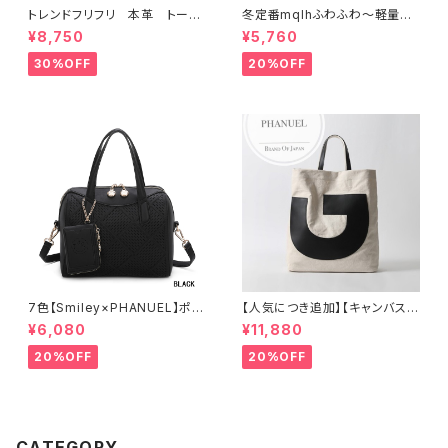
トレンドフリフリ 本革 トート
冬定番mqlhふわふわ～軽量＆
バッグ キャンバスショルダー
撥水ナイロン ダウンバッグ 2wa
¥8,750
¥5,760
コラボー
y リュック 60319-082
30%OFF
20%OFF
7色【Smiley×PHANUEL】ポー
【人気につき追加】【キャンバス×
チ付き、ボストンハンドバッグ シ
牛革】A4 2way 肩がけ ショル
¥6,080
¥11,880
ョルダーバッグ 2WAY A8937-
ダー 縦長トートバッグ レディー
3
ス 888389
20%OFF
20%OFF
CATEGORY