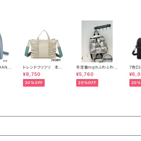
HANU
トレンドフリフリ 本
冬定番mqlhふわふわ～
7色【S
ュックサ
革 トートバッグ キャ
軽量＆撥水ナイロン ダ
EL】
¥8,750
¥5,760
¥6,
ィース
ンバスショルダー コラ
ウンバッグ 2way リュッ
ンハン
れ 通
ボー
ク 60319-082
ーバッグ
30%OFF
20%OFF
20%
1
7-3