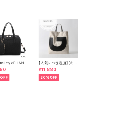
miley×PHANU
【人気につき追加】【キャ
ポーチ付き、ボスト
ンバス×牛革】A4 2way
080
¥11,880
ドバッグ ショルダ
肩がけ ショルダー 縦長
 2WAY A893
トートバッグ レディース
OFF
20%OFF
888389