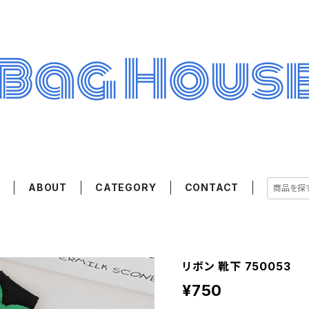
E
ABOUT
CATEGORY
CONTACT
リボン 靴下 750053
¥750