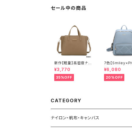
セール中の商品
新作【軽量】高密度ナイ
7色【Smiley×P
ロン 撥水加工 三層式
EL】ポーチ付 リ
¥3,770
¥6,080
トート 肩がけ ショルダ
ック リュックレデ
ー 2WAY 出勤 A6206
カジュアル おしゃ
35%OFF
20%OFF
-2
学 旅行 A8937-
CATEGORY
ナイロン・帆布・キャンバス